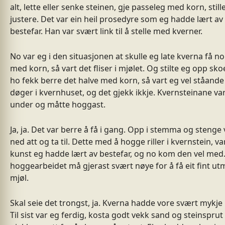
alt, lette eller senke steinen, gje passeleg med korn, still
justere. Det var ein heil prosedyre som eg hadde lært av
bestefar. Han var svært link til å stelle med kverner.
No var eg i den situasjonen at skulle eg late kverna få n
med korn, så vart det fliser i mjølet. Og stilte eg opp sko
ho fekk berre det halve med korn, så vart eg vel ståande 
døger i kvernhuset, og det gjekk ikkje. Kvernsteinane var
under og måtte hoggast.
Ja, ja. Det var berre å få i gang. Opp i stemma og stenge 
ned att og ta til. Dette med å hogge riller i kvernstein, va
kunst eg hadde lært av bestefar, og no kom den vel med
hoggearbeidet må gjerast svært nøye for å få eit fint ut
mjøl.
Skal seie det trongst, ja. Kverna hadde vore svært mykje 
Til sist var eg ferdig, kosta godt vekk sand og steinsprut