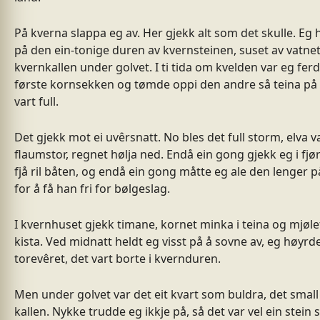
På kverna slappa eg av. Her gjekk alt som det skulle. Eg
på den ein-tonige duren av kvernsteinen, suset av vatne
kvernkallen under golvet. I ti tida om kvelden var eg fer
første kornsekken og tømde oppi den andre så teina på 
vart full.
Det gjekk mot ei uvêrsnatt. No bles det full storm, elva v
flaumstor, regnet hølja ned. Endå ein gong gjekk eg i fjør
fjå ril båten, og endå ein gong måtte eg ale den lenger p
for å få han fri for bølgeslag.
I kvernhuset gjekk timane, kornet minka i teina og mjølet
kista. Ved midnatt heldt eg visst på å sovne av, eg høyrde
torevêret, det vart borte i kvernduren.
Men under golvet var det eit kvart som buldra, det small 
kallen. Nykke trudde eg ikkje på, så det var vel ein stein