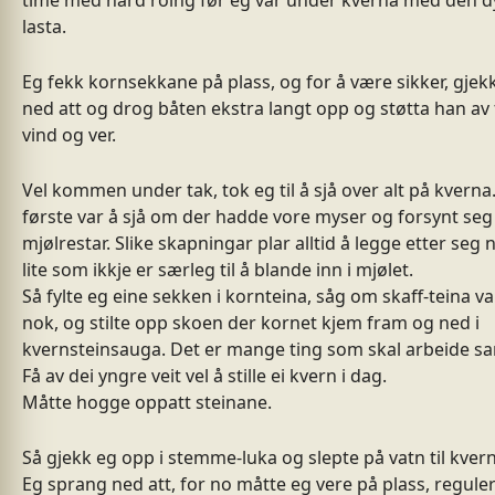
time med hard roing før eg var under kverna med den d
lasta.
Eg fekk kornsekkane på plass, og for å være sikker, gjek
ned att og drog båten ekstra langt opp og støtta han av 
vind og ver.
Vel kommen under tak, tok eg til å sjå over alt på kverna
første var å sjå om der hadde vore myser og forsynt seg
mjølrestar. Slike skapningar plar alltid å legge etter seg
lite som ikkje er særleg til å blande inn i mjølet.
Så fylte eg eine sekken i kornteina, såg om skaff-teina va
nok, og stilte opp skoen der kornet kjem fram og ned i
kvernsteinsauga. Det er mange ting som skal arbeide s
Få av dei yngre veit vel å stille ei kvern i dag.
Måtte hogge oppatt steinane.
Så gjekk eg opp i stemme-luka og slepte på vatn til kvern
Eg sprang ned att, for no måtte eg vere på plass, regule