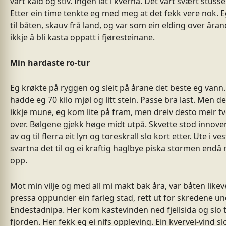
vart kald og stiv. Ingen låt i kverna. Det vart svært stusse
Etter ein time tenkte eg med meg at det fekk vere nok. E
til båten, skauv frå land, og var som ein elding over åran
ikkje å bli kasta oppatt i fjøresteinane.
Min hardaste ro-tur
Eg krøkte på ryggen og sleit på årane det beste eg vann.
hadde eg 70 kilo mjøl og litt stein. Passe bra last. Men det
ikkje mune, eg kom lite på fram, men dreiv desto meir t
over. Bølgene gjekk høge midt utpå. Skvette stod innove
av og til flerra eit lyn og toreskrall slo kort etter. Ute i ves
svartna det til og ei kraftig haglbye piska stormen endå 
opp.
Mot min vilje og med all mi makt bak åra, var båten likeve
pressa oppunder ein farleg stad, rett ut for skredene u
Endestadnipa. Her kom kastevinden ned fjellsida og slo t
fjorden. Her fekk eg ei nifs oppleving. Ein kvervel-vind s