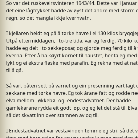
So var det ruskeveirsvinteren 1943/44. Dette var i januar
det eine lågtrykket hadde avløyst det andre med storm 
regn, so det mangla ikkje kvernvatn.
I kjellaren heldt eg på å tørke havre i ei 130 kilos bryggj
Utpå ettermiddagen, i to-tre tida, var eg ferdig. 70 kilo k
hadde eg delt i to sekkeposar, og gjorde meg ferdig til å
kverna. Etter å ha køyrt kornet til naustet, henta eg med
lykt og ei ekstra flaske med parafin. Eg rekna med at na
til å gå.
Så vart båten sett på varnet og ein presenning vart lagt 
sekkane med tørka havre. Eg tok årane fatt og rodde ned
elva mellom Løkkebø- og -endestadvatnet. Der hadde
gamlekarane rydda eit godt løp, og eg let det stå til. Elva 
så det skvatt inn over stamnen av og til.
I Endestadvatnet var vestavinden temmeleg stri, så det v