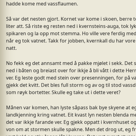
hadde kome med vassflaumen.
Så var det nesten gjort. Kornet var kome i skoen, berre t
liter att. Så riste eg resten ned i kvernsteins-auga, tok ly
spikaren og la opp mot stemma. Ho ville vere ferdig me
når eg tok vatnet. Takk for jobben, kvernkall du har vore f
natt.
No fekk eg det annsamt med å pakke mjølet i sekk. Det s
ned i båten og breiast over for ikkje å bli vått i dette Her
ver. Eg leste godt med stein over presenningen, for på v
gjekk det kvitt. Det bles full storm og av og til stod vassd
som røyk bortetter. Skulle eg take ut i dette veret?
Månen var komen, han lyste såpass bak bye skyene at e
landkjenning kring vatnet. Eit kvast lyn nesten blenda me
det var ikkje farande ver. Eg gjekk oppatt i kvernhuset og
von om at stormen skulle spakne. Men det drog ut, eg fr