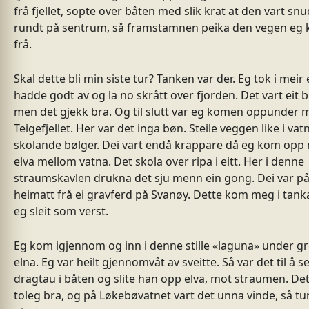
frå fjellet, sopte over båten med slik krat at den vart sn
rundt på sentrum, så framstamnen peika den vegen eg
frå.
Skal dette bli min siste tur? Tanken var der. Eg tok i meir
hadde godt av og la no skrått over fjorden. Det vart eit bl
men det gjekk bra. Og til slutt var eg komen oppunder 
Teigefjellet. Her var det inga bøn. Steile veggen like i va
skolande bølger. Dei vart endå krappare då eg kom opp
elva mellom vatna. Det skola over ripa i eitt. Her i denne
straumskavlen drukna det sju menn ein gong. Dei var p
heimatt frå ei gravferd på Svanøy. Dette kom meg i tank
eg sleit som verst.
Eg kom igjennom og inn i denne stille «laguna» under gr
elna. Eg var heilt gjennomvåt av sveitte. Så var det til å s
dragtau i båten og slite han opp elva, mot straumen. De
toleg bra, og på Løkebøvatnet vart det unna vinde, så tu