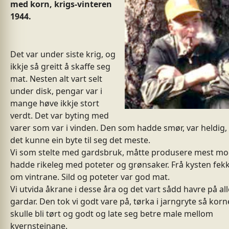
med korn, krigs-vinteren
1944.
Det var under siste krig, og
ikkje så greitt å skaffe seg
mat. Nesten alt vart selt
under disk, pengar var i
mange høve ikkje stort
verdt. Det var byting med
varer som var i vinden. Den som hadde smør, var heldig
det kunne ein byte til seg det meste.
Vi som stelte med gardsbruk, måtte produsere mest mog
hadde rikeleg med poteter og grønsaker. Frå kysten fekk 
om vintrane. Sild og poteter var god mat.
Vi utvida åkrane i desse åra og det vart sådd havre på all
gardar. Den tok vi godt vare på, tørka i jarngryte så korn
skulle bli tørt og godt og late seg betre male mellom
kvernsteinane.