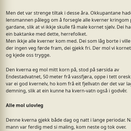
Men det var strenge tiltak i desse åra. Okkupantane had
lensmannen pålegg om å forsegle alle kverner kringom 
gardane, slik at vi ikkje skulle få male kornet sjølv. Dei h
ein baktanke med dette, herrefolket.
Men ikkje alle kverner kom med. Dei som låg borte i vill
der ingen veg førde fram, dei gjekk fri. Der mol vi kornet
og kjede oss trygge.
Den kverna eg mol mitt korn på, stod på sørsida av
Endestadvatnet, 50 meter frå vassfjøra, oppe i tett ores
var ei god kvernelv, ho kom frå eit fjellvatn der det var l
demning, slik at ein kunne ha kvern-vatn også i godvêr.
Alle mol ulovleg
Denne kverna gjekk både dag og natt i lange periodar. N
mann var ferdig med si maling, kom neste og tok over.