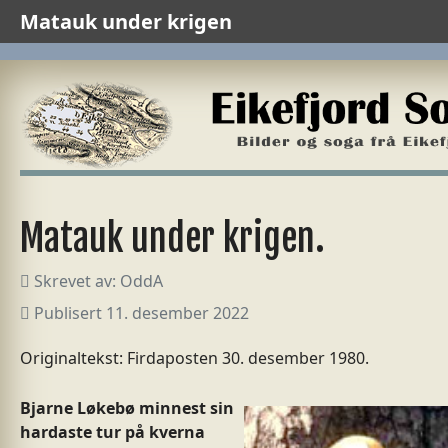
Matauk under krigen
Matauk under krigen.
Skrevet av:
OddA
Publisert 11. desember 2022
Originaltekst:
Firdaposten 30. desember 1980.
Bjarne Løkebø minnest sin
hardaste tur på kverna