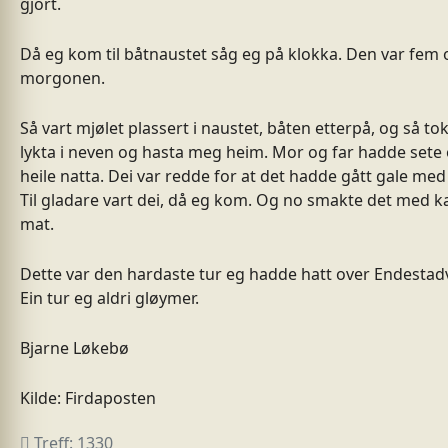
gjort.
Då eg kom til båtnaustet såg eg på klokka. Den var fem
morgonen.
Så vart mjølet plassert i naustet, båten etterpå, og så to
lykta i neven og hasta meg heim. Mor og far hadde sete
heile natta. Dei var redde for at det hadde gått gale me
Til gladare vart dei, då eg kom. Og no smakte det med ka
mat.
Dette var den hardaste tur eg hadde hatt over Endestad
Ein tur eg aldri gløymer.
Bjarne Løkebø
Kilde: Firdaposten
Treff: 1330