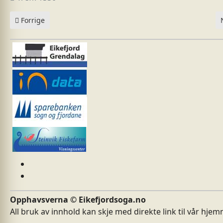
Forrige artikkel: Dødsdomen
Forrige
Opphavsverna © Eikefjordsoga.no
All bruk av innhold kan skje med direkte link til vår hje