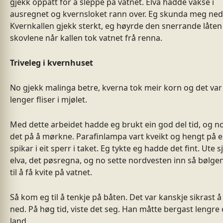
gjekk oppatt for å sleppe på vatnet. Elva hadde vakse i
ausregnet og kvernsloket rann over. Eg skunda meg ned 
Kvernkallen gjekk sterkt, eg høyrde den snerrande låten
skovlene når kallen tok vatnet frå renna.
Triveleg i kvernhuset
No gjekk malinga betre, kverna tok meir korn og det var 
lenger fliser i mjølet.
Med dette arbeidet hadde eg brukt ein god del tid, og n
det på å mørkne. Parafinlampa vart kveikt og hengt på e
spikar i eit sperr i taket. Eg tykte eg hadde det fint. Ute 
elva, det pøsregna, og no sette nordvesten inn så bølge
til å få kvite på vatnet.
Så kom eg til å tenkje på båten. Det var kanskje sikrast å
ned. På høg tid, viste det seg. Han måtte bergast lengre
land.