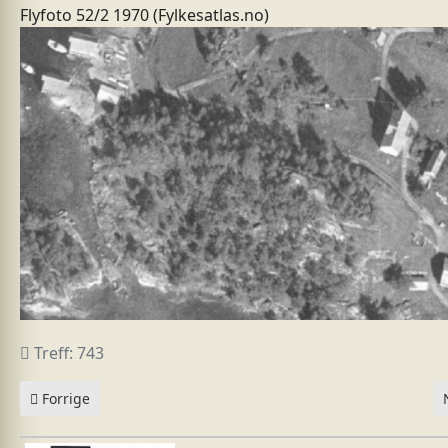
Flyfoto 52/2 1970 (Fylkesatlas.no)
Treff: 743
Forrige artikkel: G.nr 51 TONHEIM
Forrige