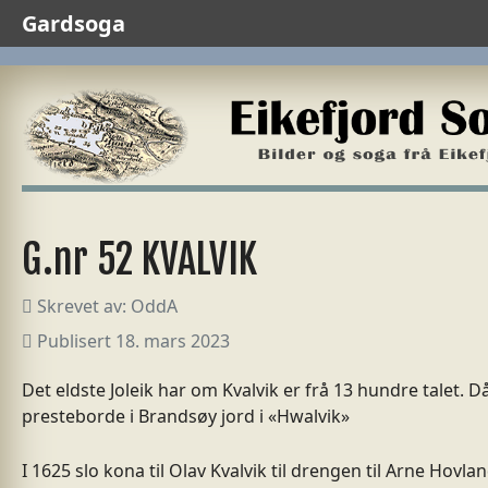
Gardsoga
G.nr 52 KVALVIK
Skrevet av:
OddA
Publisert 18. mars 2023
Det eldste Joleik har om Kvalvik er frå 13 hundre talet. D
presteborde i Brandsøy jord i «Hwalvik»
I 1625 slo kona til Olav Kvalvik til drengen til Arne Hovla