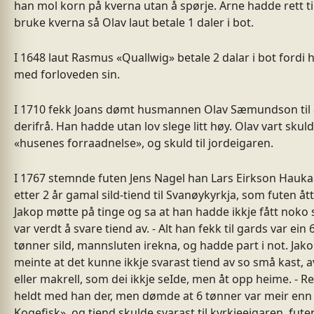
han mol korn på kverna utan å spørje. Arne hadde rett ti
bruke kverna så Olav laut betale 1 daler i bot.
I 1648 laut Rasmus «Quallwig» betale 2 dalar i bot fordi 
med forloveden sin.
I 1710 fekk Joans dømt husmannen Olav Sæmundson til 
derifrå. Han hadde utan lov slege litt høy. Olav vart skuld
«husenes forraadnelse», og skuld til jordeigaren.
I 1767 stemnde futen Jens Nagel han Lars Eirkson Hauka
etter 2 år gamal sild-tiend til Svanøykyrkja, som futen ått
Jakop møtte på tinge og sa at han hadde ikkje fått noko
var verdt å svare tiend av. - Alt han fekk til gards var ein 
tønner sild, mannsluten irekna, og hadde part i not. Jak
meinte at det kunne ikkje svarast tiend av so små kast, av
eller makrell, som dei ikkje seIde, men åt opp heime. - R
heldt med han der, men dømde at 6 tønner var meir enn
Kogefisk», og tiend skulde svarast til kyrkjeeigaren, fute