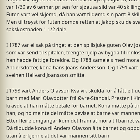
var 1/30 av 6 tønner, prisen for sjøausa sild var 40 skillin
Futen vart vel skjemd, då han vart tildømd sin part: 8 skil
Men til trøyst for futen dømde retten at Jakop skulde sv
sakskostnaden 1 1/2 dale.
I 1787 var ei sak på tinget at den spillsjuke guten Olav J
som var send til spitalen, trengte hjelp av bygda til innlo
han hadde fattige foreldre. Og 1788 sameleis med mora
Andersdotter, kona hans Joans Andersson. Og 1791 vart
sveinen Hallvard Joansson smitta.
I 1798 vart Anders Olavson Kvalvik skulda for å fått eit u
barn med Mari Olavdotter frå Øvre-Standal. Presten i Ki
kravde at han måtte betale for barnet. Kona møtte på ti
han, og ho meinte dei måtte bevise at barne var mannen 
Etter fleire omgangar kom det fram at mora til barnet v
Då tilbudde kona til Anders Olavson å ta barnet og oppd
utan å erkjenne at det var mannen sitt barn.