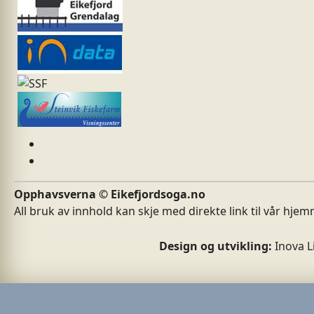
Opphavsverna © Eikefjordsoga.no
All bruk av innhold kan skje med direkte link til vår hje
Design og utvikling:
Inova L